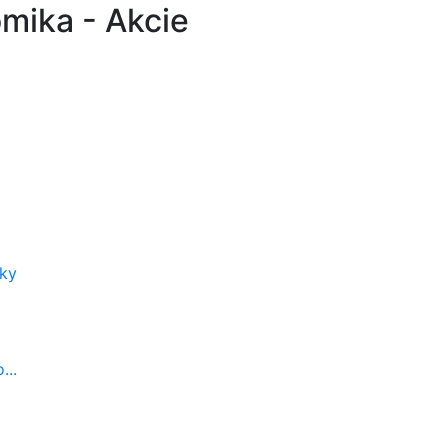
mika - Akcie
vky
...