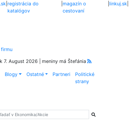
.sk
|
registrácia do
|
magazín o
|
linkuj.sk
|
katalógov
cestovaní
 firmu
k 7. August 2026 |
meniny má Štefánia
e
Blogy
Ostatné
Partneri
Politické
strany
adať