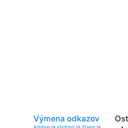
Výmena odkazov
Ost
Adresar.sk
Hydrant.sk
Pisem.sk