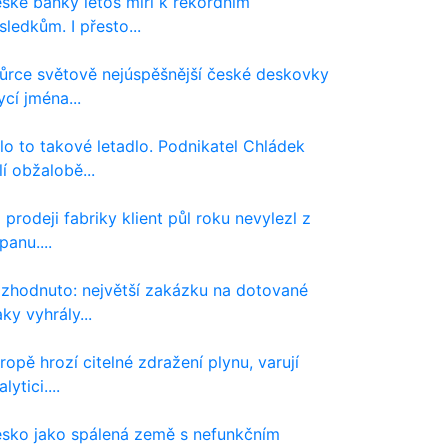
ské banky letos míří k rekordním
sledkům. I přesto...
ůrce světově nejúspěšnější české deskovky
ycí jména...
lo to takové letadlo. Podnikatel Chládek
lí obžalobě...
 prodeji fabriky klient půl roku nevylezl z
panu....
zhodnuto: největší zakázku na dotované
aky vyhrály...
ropě hrozí citelné zdražení plynu, varují
lytici....
sko jako spálená země s nefunkčním