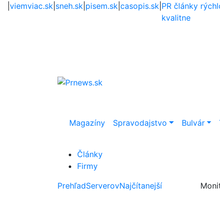
|
viemviac.sk
|
sneh.sk
|
pisem.sk
|
casopis.sk
|
PR články rýchl
kvalitne
Magazíny
Spravodajstvo
Bulvár
Články
Firmy
Prehľad
Serverov
Najčítanejší
Moni