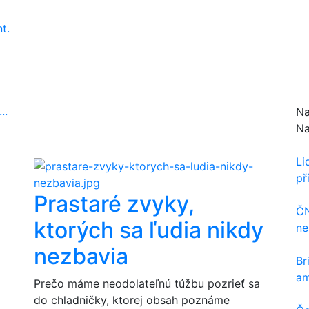
t.
..
Na
Na
Li
př
Prastaré zvyky,
ČN
ktorých sa ľudia nikdy
ne
nezbavia
Br
am
Prečo máme neodolateľnú túžbu pozrieť sa
do chladničky, ktorej obsah poznáme