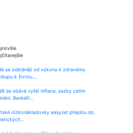
jnovšie
jčítanejšie
dé se odklánějí od výkonu k zdravému
ístupu k životu....
B se obává vyšší inflace, sazby zatím
mění. Bankéři...
itské nízkonákladovky easyJet přejdou do
erických...