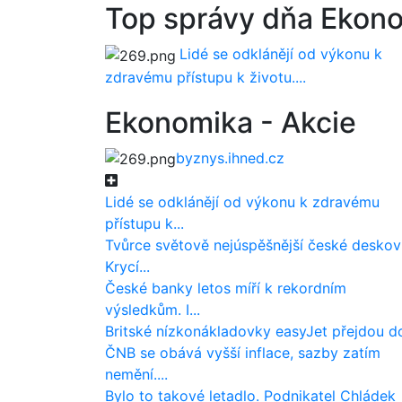
Top správy dňa Ekono
Lidé se odklánějí od výkonu k
zdravému přístupu k životu....
Ekonomika - Akcie
byznys.ihned.cz
Lidé se odklánějí od výkonu k zdravému
přístupu k...
Tvůrce světově nejúspěšnější české desko
Krycí...
České banky letos míří k rekordním
výsledkům. I...
Britské nízkonákladovky easyJet přejdou do
ČNB se obává vyšší inflace, sazby zatím
nemění....
Bylo to takové letadlo. Podnikatel Chládek