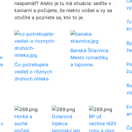
Če
naspamäť? Alebo je tu iná situácia: sedíte v
vý
kaviarni a počujete, že niekto vošiel a vy sa
otočíte a pozriete sa, kto to je.
Tv
Kr
By
če
Banská Štiavnica.
om
Mesto romantiky
Po
ak
Čo potrebujete
a tajomna.
žu
vedieť o rôznych
druhoch mlieka
Ro
vl
Ev
ana
a
Horké a
Dolarová
BP už
 v
suché
injekce
nechce těžit
Če
počasí
japonský jen
ropu a plyn