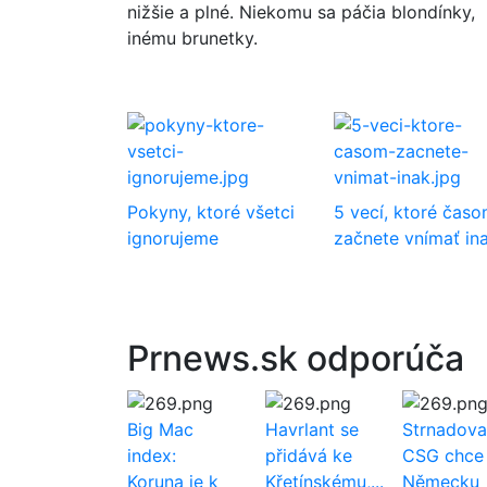
nižšie a plné. Niekomu sa páčia blondínky,
inému brunetky.
Pokyny, ktoré všetci
5 vecí, ktoré čas
ignorujeme
začnete vnímať in
Prnews.sk odporúča
Big Mac
Havrlant se
Strnadov
index:
přidává ke
CSG chce
Koruna je k
Křetínskému,...
Německu