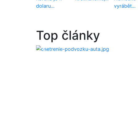
dolaru...
vyrábět...
Kedy je vhodný čas na ošetrenie
Top články
podvozku auta?
Predošlý
Ď