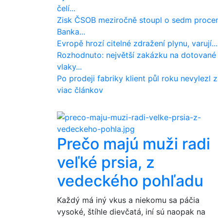
čelí...
Zisk ČSOB meziročně stoupl o sedm procen
Banka...
Evropě hrozí citelné zdražení plynu, varují...
Rozhodnuto: největší zakázku na dotované
vlaky...
Po prodeji fabriky klient půl roku nevylezl z.
viac článkov
Prečo majú muži radi
veľké prsia, z
vedeckého pohľadu
Každý má iný vkus a niekomu sa páčia
vysoké, štíhle dievčatá, iní sú naopak na