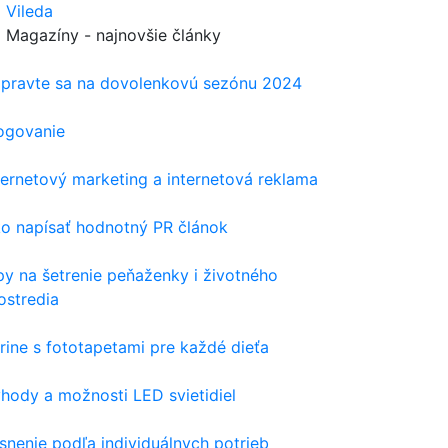
 Vileda
Magazíny - najnovšie články
ipravte sa na dovolenkovú sezónu 2024
ogovanie
ternetový marketing a internetová reklama
o napísať hodnotný PR článok
py na šetrenie peňaženky i životného
ostredia
rine s fototapetami pre každé dieťa
hody a možnosti LED svietidiel
snenie podľa individuálnych potrieb