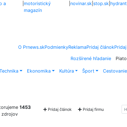
o a
|
motoristický
|
novinar.sk
|
stop.sk
|
hydrant
magazín
O Prnews.sk
Podmienky
Reklama
Pridaj článok
Pridaj
Rozšírené hľadanie
Piato
Technika
Ekonomika
Kultúra
Šport
Cestovani
torujeme
1453
Hl
Pridaj článok
Pridaj firmu
zdrojov