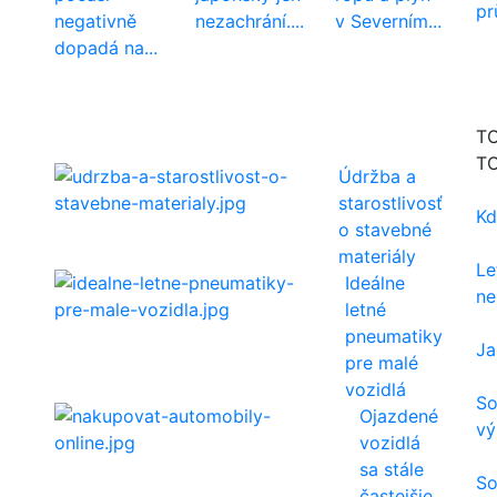
pr
negativně
nezachrání....
v Severním...
dopadá na...
TO
TO
Údržba a
alší
starostlivosť
Kd
o stavebné
materiály
Le
Ideálne
ne
letné
pneumatiky
Ja
pre malé
vozidlá
So
Ojazdené
vý
vozidlá
sa stále
So
častejšie