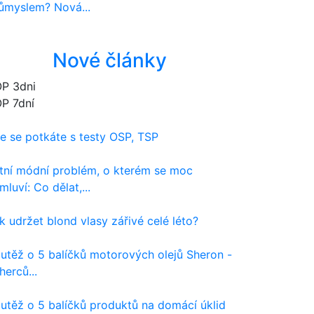
ůmyslem? Nová...
Nové články
P 3dni
P 7dní
e se potkáte s testy OSP, TSP
tní módní problém, o kterém se moc
mluví: Co dělat,...
k udržet blond vlasy zářivé celé léto?
utěž o 5 balíčků motorových olejů Sheron -
herců...
utěž o 5 balíčků produktů na domácí úklid