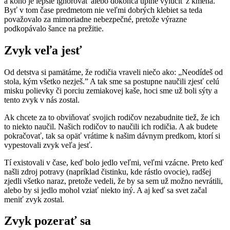
a koho je lepšie ignorovať alebo dokonca úplne vylúčiť z kmeňa.
Byť v tom čase predmetom nie veľmi dobrých klebiet sa teda
považovalo za mimoriadne nebezpečné, pretože výrazne
podkopávalo šance na prežitie.
Zvyk veľa jesť
Od detstva si pamätáme, že rodičia vraveli niečo ako: „Neodídeš od
stola, kým všetko nezješ.” A tak sme sa postupne naučili zjesť celú
misku polievky či porciu zemiakovej kaše, hoci sme už boli sýty a
tento zvyk v nás zostal.
Ak chcete za to obviňovať svojich rodičov nezabudnite tiež, že ich
to niekto naučil. Našich rodičov to naučili ich rodičia. A ak budete
pokračovať, tak sa opäť vrátime k našim dávnym predkom, ktorí si
vypestovali zvyk veľa jesť.
Tí existovali v čase, keď bolo jedlo veľmi, veľmi vzácne. Preto keď
našli zdroj potravy (napríklad čistinku, kde rástlo ovocie), radšej
zjedli všetko naraz, pretože vedeli, že by sa sem už možno nevrátili,
alebo by si jedlo mohol vziať niekto iný. A aj keď sa svet začal
meniť zvyk zostal.
Zvyk pozerať sa