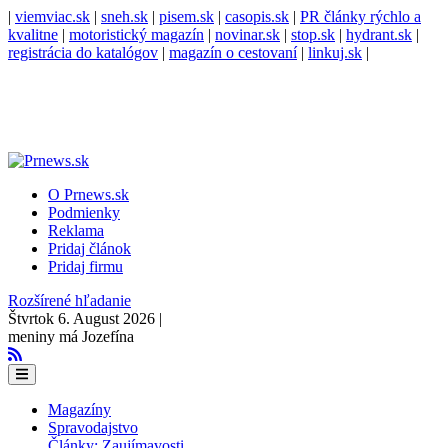
|
viemviac.sk
|
sneh.sk
|
pisem.sk
|
casopis.sk
|
PR články rýchlo a
kvalitne
|
motoristický magazín
|
novinar.sk
|
stop.sk
|
hydrant.sk
|
registrácia do katalógov
|
magazín o cestovaní
|
linkuj.sk
|
O Prnews.sk
Podmienky
Reklama
Pridaj článok
Pridaj firmu
Rozšírené hľadanie
Štvrtok 6. August 2026 |
meniny má Jozefína
Magazíny
Spravodajstvo
Články: Zaujímavosti