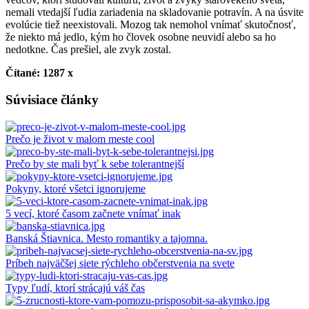
nemali vtedajší ľudia zariadenia na skladovanie potravín. A na úsvite
evolúcie tiež neexistovali. Mozog tak nemohol vnímať skutočnosť,
že niekto má jedlo, kým ho človek osobne neuvidí alebo sa ho
nedotkne. Čas prešiel, ale zvyk zostal.
Čítané: 1287 x
Súvisiace články
Prečo je život v malom meste cool
Prečo by ste mali byť k sebe tolerantnejší
Pokyny, ktoré všetci ignorujeme
5 vecí, ktoré časom začnete vnímať inak
Banská Štiavnica. Mesto romantiky a tajomna.
Príbeh najväčšej siete rýchleho občerstvenia na svete
Typy ľudí, ktorí strácajú váš čas