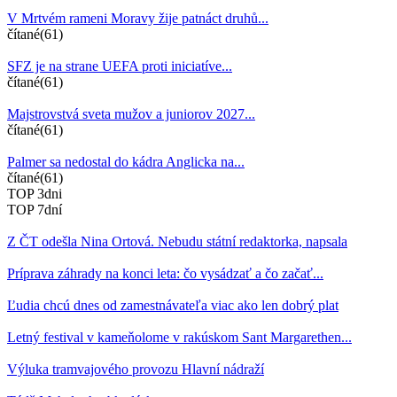
V Mrtvém rameni Moravy žije patnáct druhů...
čítané(61)
SFZ je na strane UEFA proti iniciatíve...
čítané(61)
Majstrovstvá sveta mužov a juniorov 2027...
čítané(61)
Palmer sa nedostal do kádra Anglicka na...
čítané(61)
TOP 3dni
TOP 7dní
Z ČT odešla Nina Ortová. Nebudu státní redaktorka, napsala
Príprava záhrady na konci leta: čo vysádzať a čo začať...
Ľudia chcú dnes od zamestnávateľa viac ako len dobrý plat
Letný festival v kameňolome v rakúskom Sant Margarethen...
Výluka tramvajového provozu Hlavní nádraží