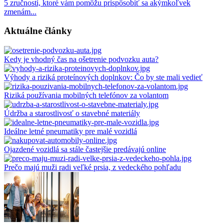
5 zručností, ktoré vám pomôžu prispôsobiť sa akýmkoľvek
zmenám...
Aktuálne články
Kedy je vhodný čas na ošetrenie podvozku auta?
Výhody a riziká proteínových doplnkov: Čo by ste mali vedieť
Riziká používania mobilných telefónov za volantom
Údržba a starostlivosť o stavebné materiály
Ideálne letné pneumatiky pre malé vozidlá
Ojazdené vozidlá sa stále častejšie predávajú online
Prečo majú muži radi veľké prsia, z vedeckého pohľadu