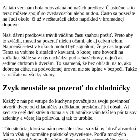
Aj táto vec nám bola odovzdaná od našich predkov. Čiastočne si to
teraz môžete spojiť so zvedavosťou alebo nudou. Často sa pozeráte
na ľudí okolo, či už v reštaurácii alebo napríklad v hromadnej
doprave.
Naši dávni predkovia trávili väčšinu času snahou prežiť. Preto aby
to zvládli, museli sa pozerať nielen očami, ale aj celým telom.
Najmenší šelest v kríkoch mohol byť signálom, že je čas bojovať.
Teraz sa vráťme k situácii v kaviarni, o ktorej sme hovorili na
začiatku. Stále sa v nás nachádza pud sebazáchovy, najmä ak
sedíme chrbtom k dverám. To znamená, že bez ohľadu na to, ako
dobre sa cítite, na podvedomej úrovni nie ste úplne v bezpečí. Takže
sa otáčate na všetky strany.
Zvyk neustále sa pozerať do chladničky
Každý z nás pri vstupe do kuchyne považuje za svoju povinnosť
otvoriť dvere od chladničky a dôkladne preskúmať jej obsah. Aj
keď ste celý deň strávili doma a v chladničke vám leží len pár kusov
zeleniny a včerajšia polievka, aj tak to urobíte.
Táto situácia, ktorá sa nám neustále stáva, sa zdá byť dosť absurdná.
Má to však aj normálne praktické vysvetlenie. Podľa mnohých
vedcov, ktorí študovali kultúru, život a zvyky starovekého sveta,