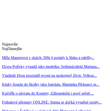
Najnovšie
Najčítanejšie
Míša Maurerová v slzách: Děti ji poslaly k šípku a odešly...
Dcera Polívky vypadá jako modelka: Sedmnáctiletá Mariana...
Vladimír Hron prozradil recept na spokojený život. Velkou...
Kluky šoupla do školky jako batolata. Maminka Plekance se...
Kučeřík o návratu do Komety, Zábranském i nové aréně....
Fotbalové přestupy ONLINE: Sigma se dočká vysněné posily...