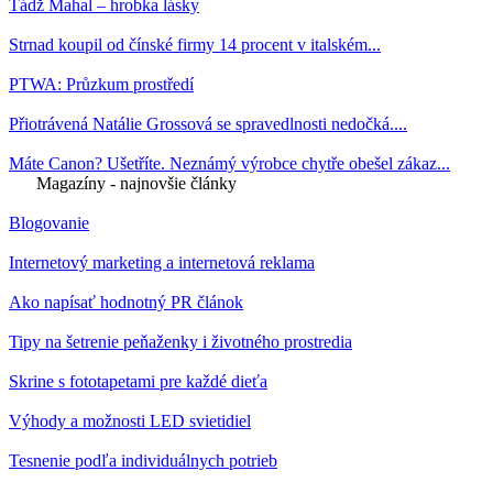
Tádž Mahal – hrobka lásky
Strnad koupil od čínské firmy 14 procent v italském...
PTWA: Průzkum prostředí
Přiotrávená Natálie Grossová se spravedlnosti nedočká....
Máte Canon? Ušetříte. Neznámý výrobce chytře obešel zákaz...
Magazíny - najnovšie články
Blogovanie
Internetový marketing a internetová reklama
Ako napísať hodnotný PR článok
Tipy na šetrenie peňaženky i životného prostredia
Skrine s fototapetami pre každé dieťa
Výhody a možnosti LED svietidiel
Tesnenie podľa individuálnych potrieb