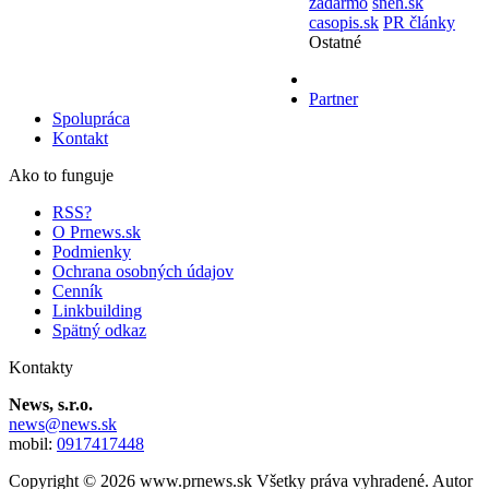
zadarmo
sneh.sk
casopis.sk
PR články
Ostatné
Partner
Spolupráca
Kontakt
Ako to funguje
RSS?
O Prnews.sk
Podmienky
Ochrana osobných údajov
Cenník
Linkbuilding
Spätný odkaz
Kontakty
News, s.r.o.
news@news.sk
mobil:
0917417448
Copyright © 2026 www.prnews.sk Všetky práva vyhradené. Autor