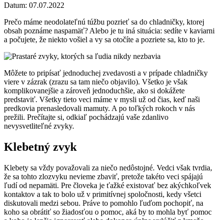
Datum: 07.07.2022
Prečo máme neodolateľnú túžbu pozrieť sa do chladničky, ktorej
obsah poznáme naspamäť? Alebo je tu iná situácia: sedíte v kaviarni
a počujete, že niekto vošiel a vy sa otočíte a pozriete sa, kto to je.
Môžete to pripísať jednoduchej zvedavosti a v prípade chladničky
viere v zázrak (zrazu sa tam niečo objavilo). Všetko je však
komplikovanejšie a zároveň jednoduchšie, ako si dokážete
predstaviť. Všetky tieto veci máme v mysli už od čias, keď naši
predkovia prenasledovali mamuty. A po toľkých rokoch v nás
prežili. Prečítajte si, odkiaľ pochádzajú vaše zdanlivo
nevysvetliteľné zvyky.
Klebetný zvyk
Klebety sa vždy považovali za niečo nedôstojné. Vedci však tvrdia,
že sa tohto zlozvyku nevieme zbaviť, pretože takéto veci spájajú
ľudí od nepamäti. Pre človeka je ťažké existovať bez akýchkoľvek
kontaktov a tak to bolo už v primitívnej spoločnosti, kedy všetci
diskutovali medzi sebou. Práve to pomohlo ľuďom pochopiť, na
koho sa obrátiť so žiadosťou o pomoc, aká by to mohla byť pomoc