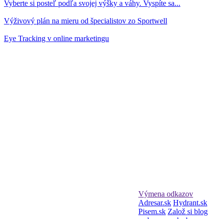
Vyberte si posteľ podľa svojej výšky a váhy. Vyspíte sa...
Výživový plán na mieru od špecialistov zo Sportwell
Eye Tracking v online marketingu
Výmena odkazov
Adresar.sk
Hydrant.sk
Pisem.sk
Založ si blog