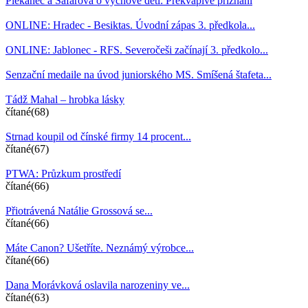
Plekanec a Šafářová o výchově dětí: Překvapivé přiznání
ONLINE: Hradec - Besiktas. Úvodní zápas 3. předkola...
ONLINE: Jablonec - RFS. Severočeši začínají 3. předkolo...
Senzační medaile na úvod juniorského MS. Smíšená štafeta...
Tádž Mahal – hrobka lásky
čítané(68)
Strnad koupil od čínské firmy 14 procent...
čítané(67)
PTWA: Průzkum prostředí
čítané(66)
Přiotrávená Natálie Grossová se...
čítané(66)
Máte Canon? Ušetříte. Neznámý výrobce...
čítané(66)
Dana Morávková oslavila narozeniny ve...
čítané(63)