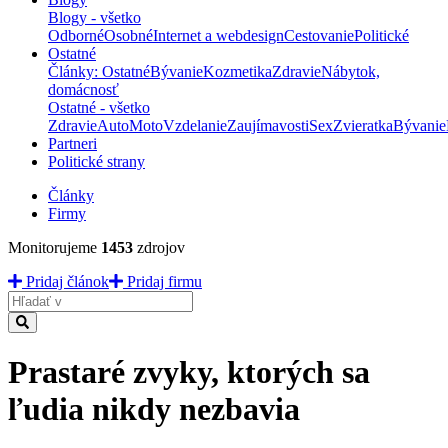
Blogy - všetko
Odborné
Osobné
Internet a webdesign
Cestovanie
Politické
Ostatné
Články: Ostatné
Bývanie
Kozmetika
Zdravie
Nábytok,
domácnosť
Ostatné - všetko
Zdravie
Auto
Moto
Vzdelanie
Zaujímavosti
Sex
Zvieratka
Bývanie
Partneri
Politické strany
Články
Firmy
Monitorujeme
1453
zdrojov
Pridaj článok
Pridaj firmu
Hladať
Prastaré zvyky, ktorých sa
ľudia nikdy nezbavia