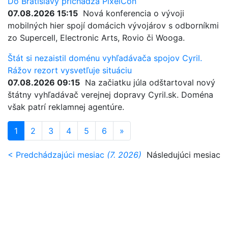
Do Bratislavy prichádza PixelCon
07.08.2026 15:15
Nová konferencia o vývoji
mobilných hier spojí domácich vývojárov s odborníkmi
zo Supercell, Electronic Arts, Rovio či Wooga.
Štát si nezaistil doménu vyhľadávača spojov Cyril.
Rážov rezort vysvetľuje situáciu
07.08.2026 09:15
Na začiatku júla odštartoval nový
štátny vyhľadávač verejnej dopravy Cyril.sk. Doména
však patrí reklamnej agentúre.
1
2
3
4
5
6
»
< Predchádzajúci mesiac
(7. 2026)
Následujúci mesiac