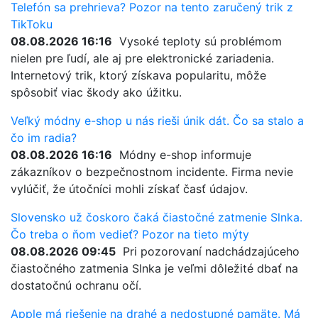
Telefón sa prehrieva? Pozor na tento zaručený trik z
TikToku
08.08.2026 16:16
Vysoké teploty sú problémom
nielen pre ľudí, ale aj pre elektronické zariadenia.
Internetový trik, ktorý získava popularitu, môže
spôsobiť viac škody ako úžitku.
Veľký módny e-shop u nás rieši únik dát. Čo sa stalo a
čo im radia?
08.08.2026 16:16
Módny e-shop informuje
zákazníkov o bezpečnostnom incidente. Firma nevie
vylúčiť, že útočníci mohli získať časť údajov.
Slovensko už čoskoro čaká čiastočné zatmenie Slnka.
Čo treba o ňom vedieť? Pozor na tieto mýty
08.08.2026 09:45
Pri pozorovaní nadchádzajúceho
čiastočného zatmenia Slnka je veľmi dôležité dbať na
dostatočnú ochranu očí.
Apple má riešenie na drahé a nedostupné pamäte. Má