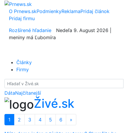
O Prnews.sk
Podmienky
Reklama
Pridaj článok
Pridaj firmu
Rozšírené hľadanie
Nedeľa 9. August 2026 |
meniny má Ľubomíra
Články
Firmy
Hladať
Dáta
Najčítanejší
Živé.sk
1
2
3
4
5
6
»