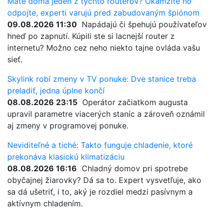
Máte doma jeden z týchto routerov? Okamžite ho
odpojte, experti varujú pred zabudovaným špiónom
09.08.2026 11:30
Napádajú či špehujú používateľov
hneď po zapnutí. Kúpili ste si lacnejší router z
internetu? Možno cez neho niekto tajne ovláda vašu
sieť.
Skylink robí zmeny v TV ponuke: Dve stanice treba
preladiť, jedna úplne končí
08.08.2026 23:15
Operátor začiatkom augusta
upravil parametre viacerých staníc a zároveň oznámil
aj zmeny v programovej ponuke.
Neviditeľné a tiché: Takto funguje chladenie, ktoré
prekonáva klasickú klimatizáciu
08.08.2026 16:16
Chladný domov pri spotrebe
obyčajnej žiarovky? Dá sa to. Expert vysvetľuje, ako
sa dá ušetriť, i to, aký je rozdiel medzi pasívnym a
aktívnym chladením.