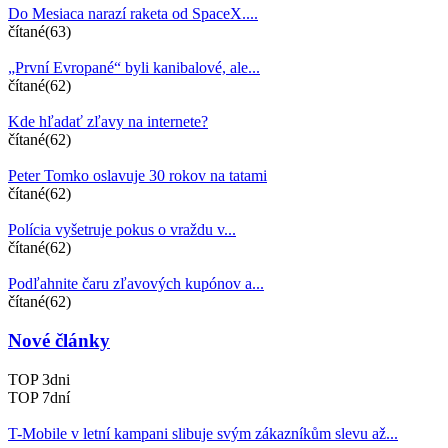
Do Mesiaca narazí raketa od SpaceX....
čítané(63)
„První Evropané“ byli kanibalové, ale...
čítané(62)
Kde hľadať zľavy na internete?
čítané(62)
Peter Tomko oslavuje 30 rokov na tatami
čítané(62)
Polícia vyšetruje pokus o vraždu v...
čítané(62)
Podľahnite čaru zľavových kupónov a...
čítané(62)
Nové články
TOP 3dni
TOP 7dní
T-Mobile v letní kampani slibuje svým zákazníkům slevu až...