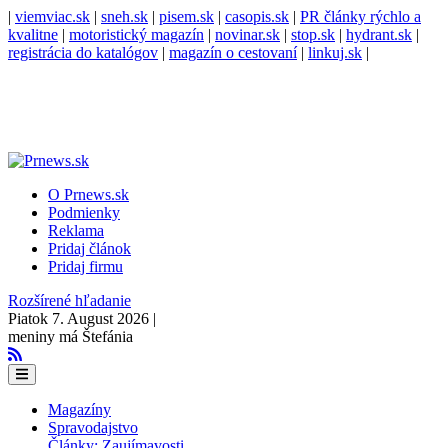
|
viemviac.sk
|
sneh.sk
|
pisem.sk
|
casopis.sk
|
PR články rýchlo a
kvalitne
|
motoristický magazín
|
novinar.sk
|
stop.sk
|
hydrant.sk
|
registrácia do katalógov
|
magazín o cestovaní
|
linkuj.sk
|
O Prnews.sk
Podmienky
Reklama
Pridaj článok
Pridaj firmu
Rozšírené hľadanie
Piatok 7. August 2026 |
meniny má Štefánia
Magazíny
Spravodajstvo
Články: Zaujímavosti