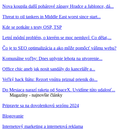
Nova koupila další pohárové zápasy Hradce a Jablonce, dá...
Threat to oil tankers in Middle East worst since start...
Kde se potkáte s testy OSP, TSP
Letní módní problém, o kterém se moc nemluví: Co dělat,...
Čo je to SEO optimalizácia a ako môže pomôcť vášmu webu?
Komunálne voľby: Dnes uplynie lehota na utvorenie...
Office chic aneb jak nosit sandály do kanceláře a...
Veľký hack štátu: Rezort vnútra priznal prienik do...
Do Mesiaca narazí raketa od SpaceX. Uvidíme túto udalosť...
Magazíny - najnovšie články
Pripravte sa na dovolenkovú sezónu 2024
Blogovanie
Internetový marketing a internetová reklama