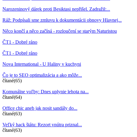
Narozeninový dárek proti Besiktasi nepřišel. Zadražil:...
Ráž: Podpísali sme zmluvu k dokumentácii obnovy Hlavnej...
Něco končí a něco začíná - rozloučení se starým Naturistou
ČT1 - Dobré ráno
ČT1 - Dobré ráno
Nova International - U Haliny v kuchyni
Čo je to SEO optimalizácia a ako môže...
čítané(65)
Komunálne voľby: Dnes uplynie lehota na...
čítané(64)
Office chic aneb jak nosit sandály do...
čítané(63)
Veľký hack štátu: Rezort vnútra priznal...
čítané(63)