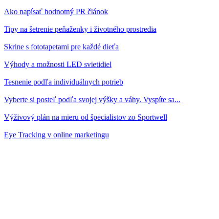
Ako napísať hodnotný PR článok
Tipy na šetrenie peňaženky i životného prostredia
Skrine s fototapetami pre každé dieťa
Výhody a možnosti LED svietidiel
Tesnenie podľa individuálnych potrieb
Vyberte si posteľ podľa svojej výšky a váhy. Vyspíte sa...
Výživový plán na mieru od špecialistov zo Sportwell
Eye Tracking v online marketingu