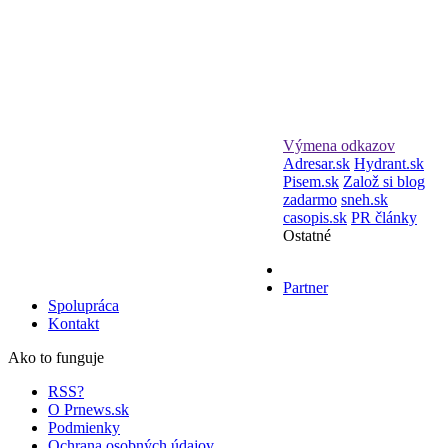
Výmena odkazov
Adresar.sk
Hydrant.sk
Pisem.sk
Založ si blog
zadarmo
sneh.sk
casopis.sk
PR články
Ostatné
Partner
Spolupráca
Kontakt
Ako to funguje
RSS?
O Prnews.sk
Podmienky
Ochrana osobných údajov