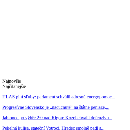
Najnovšie
Najčítanejšie
HLAS plní sľuby: parlament schválil adresnú energopomoc...
Progresívne Slovensko je „nacucnuté“ na štátne peniaze,...
Jablonec po výhře 2:0 nad Rigou: Kozel chválil defenzivu...
Pekelná kulisa, stateční Votroci. Hradec smolně padl s...