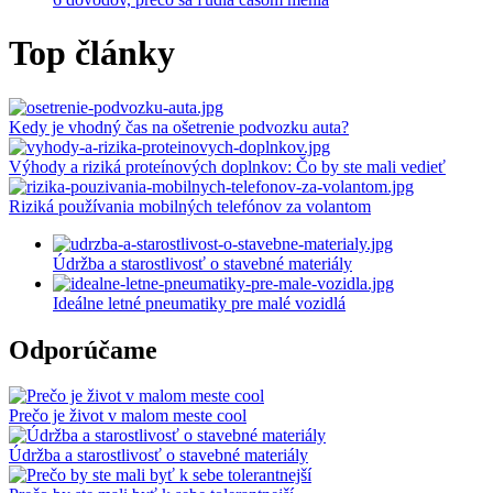
Top články
Kedy je vhodný čas na ošetrenie podvozku auta?
Výhody a riziká proteínových doplnkov: Čo by ste mali vedieť
Riziká používania mobilných telefónov za volantom
Predošlý
Ďalší
Údržba a starostlivosť o stavebné materiály
Ideálne letné pneumatiky pre malé vozidlá
Odporúčame
Prečo je život v malom meste cool
Údržba a starostlivosť o stavebné materiály