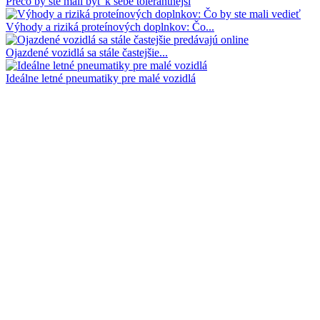
Prečo by ste mali byť k sebe tolerantnejší
Výhody a riziká proteínových doplnkov: Čo...
Ojazdené vozidlá sa stále častejšie...
Ideálne letné pneumatiky pre malé vozidlá