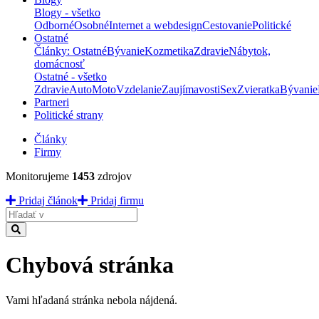
Blogy - všetko
Odborné
Osobné
Internet a webdesign
Cestovanie
Politické
Ostatné
Články: Ostatné
Bývanie
Kozmetika
Zdravie
Nábytok,
domácnosť
Ostatné - všetko
Zdravie
Auto
Moto
Vzdelanie
Zaujímavosti
Sex
Zvieratka
Bývanie
Partneri
Politické strany
Články
Firmy
Monitorujeme
1453
zdrojov
Pridaj článok
Pridaj firmu
Hladať
Chybová stránka
Vami hľadaná stránka nebola nájdená.