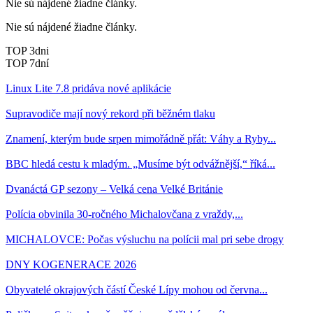
Nie sú nájdené žiadne články.
Nie sú nájdené žiadne články.
TOP 3dni
TOP 7dní
Linux Lite 7.8 pridáva nové aplikácie
Supravodiče mají nový rekord při běžném tlaku
Znamení, kterým bude srpen mimořádně přát: Váhy a Ryby...
BBC hledá cestu k mladým. „Musíme být odvážnější,“ říká...
Dvanáctá GP sezony – Velká cena Velké Británie
Polícia obvinila 30-ročného Michalovčana z vraždy,...
MICHALOVCE: Počas výsluchu na polícii mal pri sebe drogy
DNY KOGENERACE 2026
Obyvatelé okrajových částí České Lípy mohou od června...