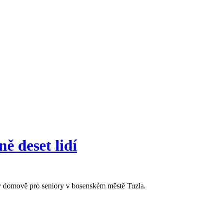
ě deset lidí
kl v domově pro seniory v bosenském městě Tuzla.