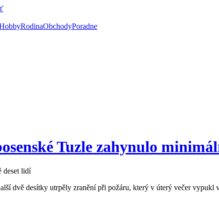
ť
Hobby
Rodina
Obchody
Poradne
osenské Tuzle zahynulo minimáln
další dvě desítky utrpěly zranění při požáru, který v úterý večer vypu