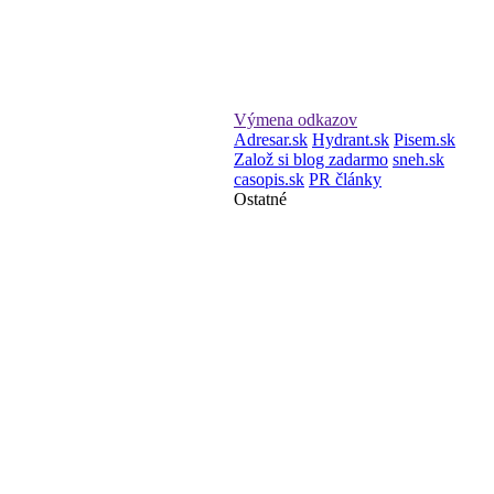
Výmena odkazov
Adresar.sk
Hydrant.sk
Pisem.sk
Založ si blog zadarmo
sneh.sk
casopis.sk
PR články
Ostatné