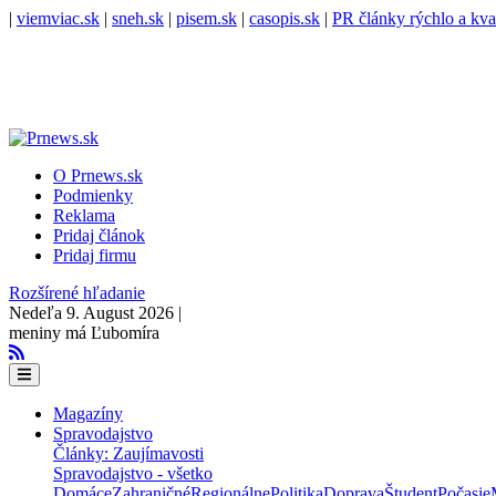
|
viemviac.sk
|
sneh.sk
|
pisem.sk
|
casopis.sk
|
PR články rýchlo a kva
O Prnews.sk
Podmienky
Reklama
Pridaj článok
Pridaj firmu
Rozšírené hľadanie
Nedeľa 9. August 2026 |
meniny má Ľubomíra
Magazíny
Spravodajstvo
Články: Zaujímavosti
Spravodajstvo - všetko
Domáce
Zahraničné
Regionálne
Politika
Doprava
Študent
Počasie