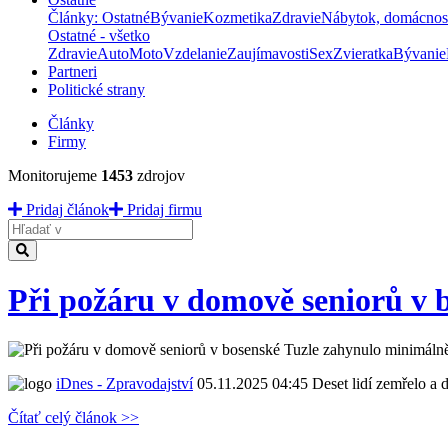
Články: Ostatné
Bývanie
Kozmetika
Zdravie
Nábytok, domácnos
Ostatné - všetko
Zdravie
Auto
Moto
Vzdelanie
Zaujímavosti
Sex
Zvieratka
Bývanie
Partneri
Politické strany
Články
Firmy
Monitorujeme
1453
zdrojov
Pridaj článok
Pridaj firmu
Hladať
Při požáru v domově seniorů v b
iDnes - Zpravodajství
05.11.2025 04:45
Deset lidí zemřelo a 
Čítať celý článok >>