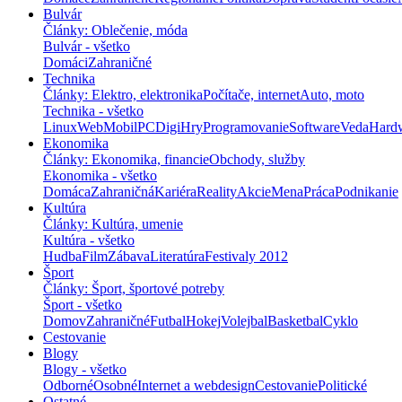
Bulvár
Články: Oblečenie, móda
Bulvár - všetko
Domáci
Zahraničné
Technika
Články: Elektro, elektronika
Počítače, internet
Auto, moto
Technika - všetko
Linux
Web
Mobil
PC
Digi
Hry
Programovanie
Software
Veda
Hard
Ekonomika
Články: Ekonomika, financie
Obchody, služby
Ekonomika - všetko
Domáca
Zahraničná
Kariéra
Reality
Akcie
Mena
Práca
Podnikanie
Kultúra
Články: Kultúra, umenie
Kultúra - všetko
Hudba
Film
Zábava
Literatúra
Festivaly 2012
Šport
Články: Šport, športové potreby
Šport - všetko
Domov
Zahraničné
Futbal
Hokej
Volejbal
Basketbal
Cyklo
Cestovanie
Blogy
Blogy - všetko
Odborné
Osobné
Internet a webdesign
Cestovanie
Politické
Ostatné