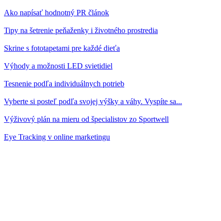
Ako napísať hodnotný PR článok
Tipy na šetrenie peňaženky i životného prostredia
Skrine s fototapetami pre každé dieťa
Výhody a možnosti LED svietidiel
Tesnenie podľa individuálnych potrieb
Vyberte si posteľ podľa svojej výšky a váhy. Vyspíte sa...
Výživový plán na mieru od špecialistov zo Sportwell
Eye Tracking v online marketingu