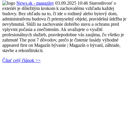
News.sk - magazíny
03.09.2025 10:46
Starostlivosť o
exteriér je dôležitým krokom k zachovalému vzhľadu každej
budovy. Bez ohľadu na to, či ide o rodinný alebo bytový dom,
administratívnu budovu či priemyselný objekt, pravidelná údržba je
nevyhnutná. Slúži na zachovanie dobrého stavu a ochranu pred
vplyvmi počasia a znečistením. Ak uvažujete o využití
profesionálnych služieb, pravdepodobne vás zaujíma, čo všetko je
zahrnuté The post 7 dôvodov, prečo je čistenie fasády výhodné
appeared first on Magazín bývanie | Magazín o bývaní, záhrade,
stavbe a rekonštrukcii.
Čítať celý článok >>