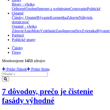
Blogy - všetko
Odborné
Osobné
Internet a webdesign
Cestovanie
Politické
Ostatné
Články: Ostatné
Bývanie
Kozmetika
Zdravie
Nábytok,
domácnosť
Ostatné - všetko
Zdravie
Auto
Moto
Vzdelanie
Zaujímavosti
Sex
Zvieratka
Bývanie
Partneri
Politické strany
Články
Firmy
Monitorujeme
1453
zdrojov
Pridaj článok
Pridaj firmu
Hladať
7 dôvodov, prečo je čistenie
fasády výhodné