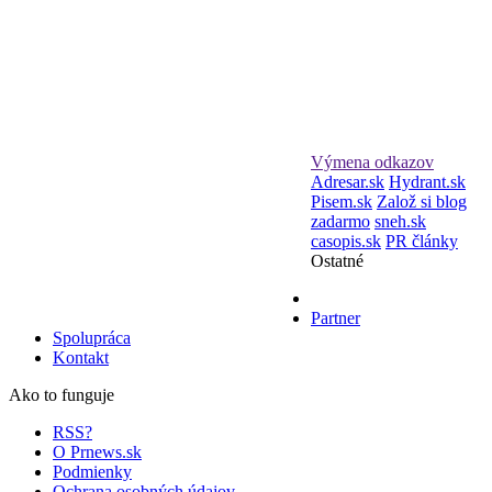
Výmena odkazov
Adresar.sk
Hydrant.sk
Pisem.sk
Založ si blog
zadarmo
sneh.sk
casopis.sk
PR články
Ostatné
Partner
Spolupráca
Kontakt
Ako to funguje
RSS?
O Prnews.sk
Podmienky
Ochrana osobných údajov