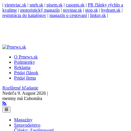
|
viemviac.sk
|
sneh.sk
|
pisem.sk
|
casopis.sk
|
PR články rýchlo a
kvalitne
|
motoristický magazín
|
novinar.sk
|
stop.sk
|
hydrant.sk
|
registrácia do katalógov
|
magazín o cestovaní
|
linkuj.sk
|
O Prnews.sk
Podmienky
Reklama
Pridaj článok
Pridaj firmu
Rozšírené hľadanie
Nedeľa 9. August 2026 |
meniny má Ľubomíra
Magazíny
Spravodajstvo
Články: Zaujímavosti