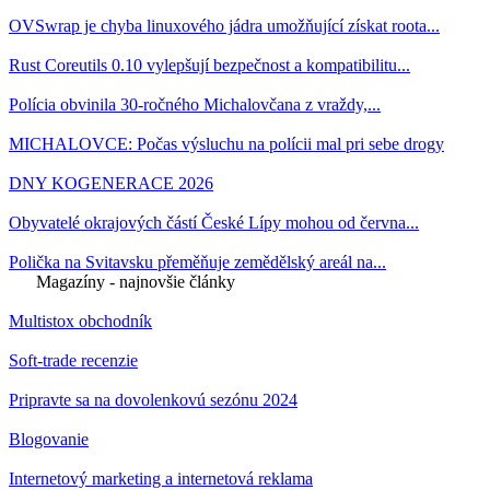
OVSwrap je chyba linuxového jádra umožňující získat roota...
Rust Coreutils 0.10 vylepšují bezpečnost a kompatibilitu...
Polícia obvinila 30-ročného Michalovčana z vraždy,...
MICHALOVCE: Počas výsluchu na polícii mal pri sebe drogy
DNY KOGENERACE 2026
Obyvatelé okrajových částí České Lípy mohou od června...
Polička na Svitavsku přeměňuje zemědělský areál na...
Magazíny - najnovšie články
Multistox obchodník
Soft-trade recenzie
Pripravte sa na dovolenkovú sezónu 2024
Blogovanie
Internetový marketing a internetová reklama