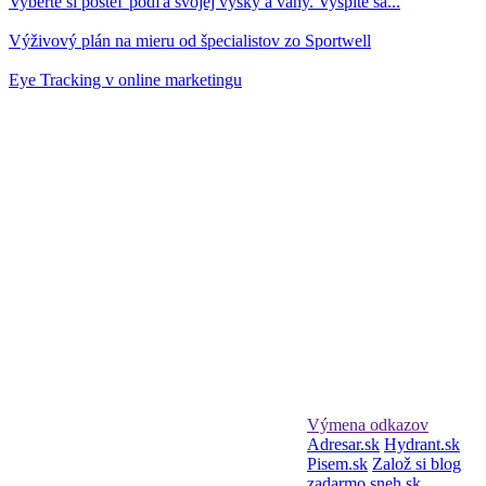
Vyberte si posteľ podľa svojej výšky a váhy. Vyspíte sa...
Výživový plán na mieru od špecialistov zo Sportwell
Eye Tracking v online marketingu
Výmena odkazov
Adresar.sk
Hydrant.sk
Pisem.sk
Založ si blog
zadarmo
sneh.sk