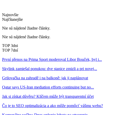
Najnovšie
Najčítanejšie
Nie sú nájdené žiadne články.
Nie sú nájdené žiadne články.
TOP 3dni
TOP 7dní
První přenos na Prima Sport moderoval Libor Bouček, byl i...
Skylink zamiešal ponukou: dve stanice zmizli a pri novej...
Grilovačka na zahradě i na balkoně: jak ji naplánovat
Qatar says US-Iran mediation efforts continuing but no...
Jak si získat důvěru? Klíčem může být transparentní účet
Čo je to SEO optimalizácia a ako môže pomôcť vášmu webu?
Komunálne voľby: Dnes uplynie lehota na utvorenie...