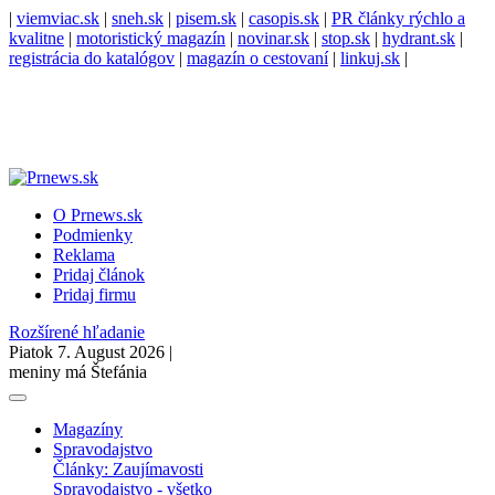
|
viemviac.sk
|
sneh.sk
|
pisem.sk
|
casopis.sk
|
PR články rýchlo a
kvalitne
|
motoristický magazín
|
novinar.sk
|
stop.sk
|
hydrant.sk
|
registrácia do katalógov
|
magazín o cestovaní
|
linkuj.sk
|
O Prnews.sk
Podmienky
Reklama
Pridaj článok
Pridaj firmu
Rozšírené hľadanie
Piatok 7. August 2026 |
meniny má Štefánia
Magazíny
Spravodajstvo
Články: Zaujímavosti
Spravodajstvo - všetko