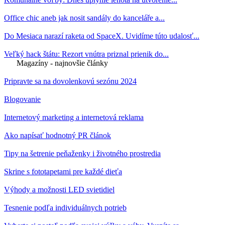
Office chic aneb jak nosit sandály do kanceláře a...
Do Mesiaca narazí raketa od SpaceX. Uvidíme túto udalosť...
Veľký hack štátu: Rezort vnútra priznal prienik do...
Magazíny - najnovšie články
Pripravte sa na dovolenkovú sezónu 2024
Blogovanie
Internetový marketing a internetová reklama
Ako napísať hodnotný PR článok
Tipy na šetrenie peňaženky i životného prostredia
Skrine s fototapetami pre každé dieťa
Výhody a možnosti LED svietidiel
Tesnenie podľa individuálnych potrieb