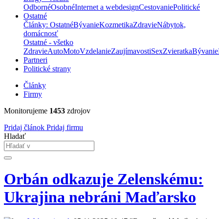
Odborné
Osobné
Internet a webdesign
Cestovanie
Politické
Ostatné
Články: Ostatné
Bývanie
Kozmetika
Zdravie
Nábytok,
domácnosť
Ostatné - všetko
Zdravie
Auto
Moto
Vzdelanie
Zaujímavosti
Sex
Zvieratka
Bývanie
Partneri
Politické strany
Články
Firmy
Monitorujeme
1453
zdrojov
Pridaj článok
Pridaj firmu
Hladať
Orbán odkazuje Zelenskému:
Ukrajina nebráni Maďarsko