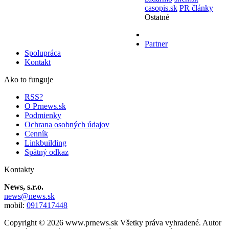
casopis.sk
PR články
Ostatné
Partner
Spolupráca
Kontakt
Ako to funguje
RSS?
O Prnews.sk
Podmienky
Ochrana osobných údajov
Cenník
Linkbuilding
Spätný odkaz
Kontakty
News, s.r.o.
news@news.sk
mobil:
0917417448
Copyright © 2026 www.prnews.sk Všetky práva vyhradené. Autor