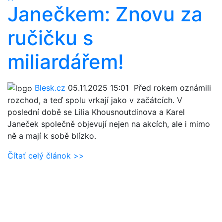
Janečkem: Znovu za
ručičku s
miliardářem!
Blesk.cz
05.11.2025 15:01
Před rokem oznámili
rozchod, a teď spolu vrkají jako v začátcích. V
poslední době se Lilia Khousnoutdinova a Karel
Janeček společně objevují nejen na akcích, ale i mimo
ně a mají k sobě blízko.
Čítať celý článok >>