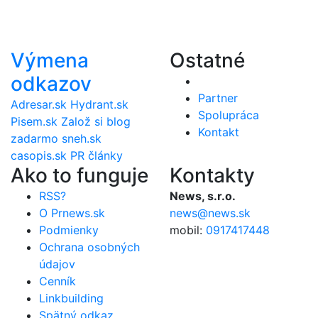
Výmena
Ostatné
odkazov
Partner
Adresar.sk
Hydrant.sk
Spolupráca
Pisem.sk
Založ si blog
Kontakt
zadarmo
sneh.sk
casopis.sk
PR články
Ako to funguje
Kontakty
RSS?
News, s.r.o.
O Prnews.sk
news@news.sk
Podmienky
mobil:
0917417448
Ochrana osobných
údajov
Cenník
Linkbuilding
Spätný odkaz