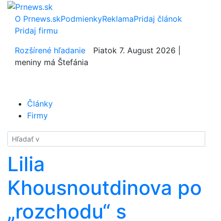
O Prnews.sk
Podmienky
Reklama
Pridaj článok
Pridaj firmu
Rozšírené hľadanie
Piatok 7. August 2026 |
meniny má Štefánia
Články
Firmy
Hladať
Lilia
Khousnoutdinova po
„rozchodu“ s