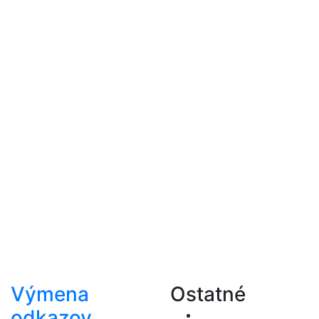
Výmena
Ostatné
odkazov