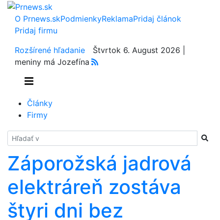
O Prnews.sk
Podmienky
Reklama
Pridaj článok
Pridaj firmu
Rozšírené hľadanie
Štvrtok 6. August 2026 |
meniny má Jozefína
Články
Firmy
Hladať
Záporožská jadrová
elektráreň zostáva
štyri dni bez